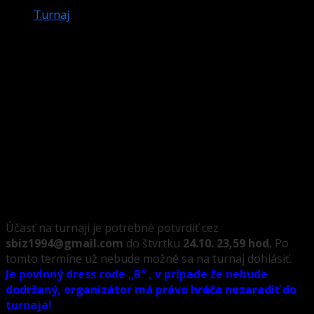
Turnaj
Slovenský pohár 7.kolo hra č.9 – POINT
Trenčín – 26.10.
Warning
: Attempt to read property "post_excerpt" on
null in
/data/1/3/13160eec-6d62-4236-b1ac-
417e6825a53b/sbiz.sk/web/wp-
content/themes/darknews/single.php
on line
43
Záverečné kolo rozhodne o šestnástke pre Majstrovstvá
SR, tešíme sa na Vašu návštevu.
Účasť na turnaji je potrebné potvrdiť cez
sbiz1994@gmail.com
do štvrtku
24.10. 23,59 hod.
Po
tomto termíne už nebude možné sa na turnaj dohlásiť.
Je povinný dress code „B“ , v prípade že nebude
dodržaný, organizátor má právo hráča nezaradiť do
turnaja!