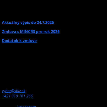
Aktuálny výpis do 24.7.2026
Zmluva s MINCRS pre rok 2026
Dodatok k zmluve
Kontaktné údaje
Ak potrebujete informácie, neváhajte nás kontaktovať.
Olympijské námestie 1,
832 80 Bratislava
vybor@sbiz.sk
+421 910 161 266
Instagram