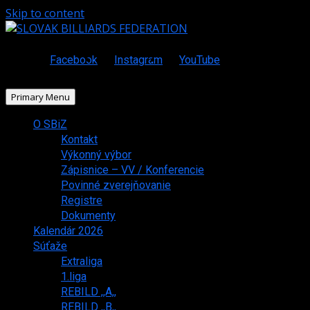
Skip to content
Facebook
Instagram
YouTube
Primary Menu
O SBiZ
Kontakt
Výkonný výbor
Zápisnice – VV / Konferencie
Povinné zverejňovanie
Registre
Dokumenty
Kalendár 2026
Súťaže
Extraliga
1.liga
REBILD ,,A,,
REBILD ,,B,,