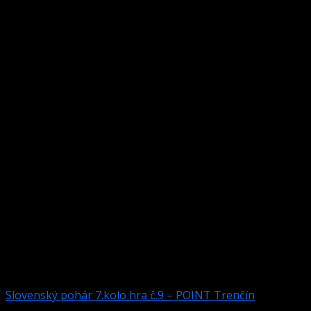
Organizátorom turnaja je poverený člen Vv SBiZ a
organizácia podlieha všetkým ustanoveniam a predpisom
schválených pre rok 2019.
Herňa:
POINT Trenčín
Dátum: 26.10.2019 /sobota/
Prezentácia: 9,30-9,55
Začiatok: 10,00
Štartovné: muži, seniori 20€, juniori a ženy 10€
Hra: č.9
Systém: 2KO skrátené od 16, 8 resp. 4 podľa prihlásených
hráčov
striedavý rozstrel
Nasadenie: podľa celkového poradia SP 2019 prví 8 resp.4
Organizácia: podľa pravidiel VV SBiZ pre rok 2019
Prihlásenie: sbiz1994@gmail.com
Slovenský pohár 7.kolo hra č.9 – POINT Trenčín