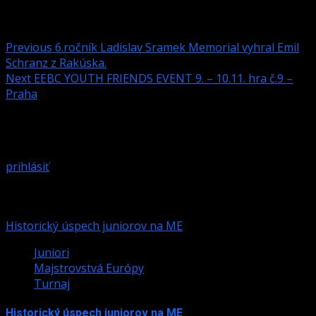
Post navigation
Previous
6.ročník Ladislav Sramek Memorial vyhral Emil
Schranz z Rakúska.
Next
EEBC YOUTH FRIENDS EVENT 9. – 10.11. hra č.9 –
Praha
Pridaj komentár
Prepáčte, ale pred zanechaním komentára sa musíte
prihlásiť
.
Podobné články
Historický úspech juniorov na ME
Juniori
Majstrovstvá Európy
Turnaj
Historický úspech juniorov na ME