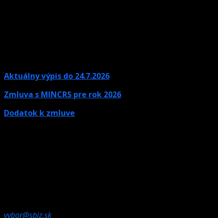
15. júna 2026
Aktuálny výpis do 24.7.2026
Zmluva s MINCRS pre rok 2026
Dodatok k zmluve
Kontaktné údaje
Ak potrebujete informácie, neváhajte nás kontaktovať.
Olympijské námestie 1,
832 80 Bratislava
vybor@sbiz.sk