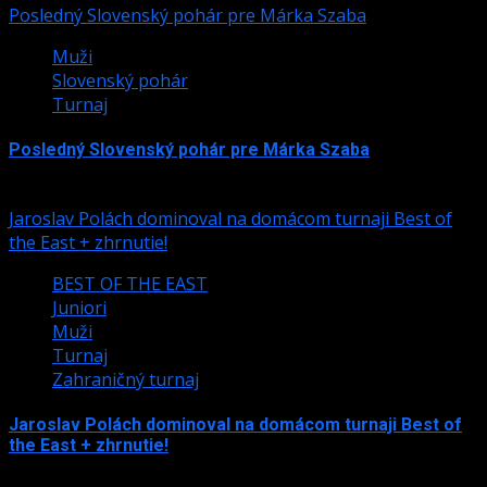
Posledný Slovenský pohár pre Márka Szaba
Muži
Slovenský pohár
Turnaj
Posledný Slovenský pohár pre Márka Szaba
24. júla 2026
Jaroslav Polách dominoval na domácom turnaji Best of
the East + zhrnutie!
BEST OF THE EAST
Juniori
Muži
Turnaj
Zahraničný turnaj
Jaroslav Polách dominoval na domácom turnaji Best of
the East + zhrnutie!