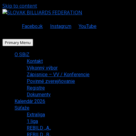
Skip to content
Facebook
Instagram
YouTube
Primary Menu
O SBiZ
Kontakt
Výkonný výbor
Zápisnice – VV / Konferencie
Povinné zverejňovanie
Registre
Dokumenty
Kalendár 2026
Súťaže
Extraliga
1.liga
REBILD ,,A,,
REBILD ,,B,,