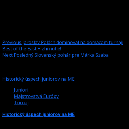
1. miesto Timothei Furko – ŠK OKO Senica
Post navigation
Previous
Jaroslav Polách dominoval na domácom turnaji
Best of the East + zhrnutie!
Next
Posledný Slovenský pohár pre Márka Szaba
Podobné články
Historický úspech juniorov na ME
Juniori
Majstrovstvá Európy
Turnaj
Historický úspech juniorov na ME
24. júla 2026