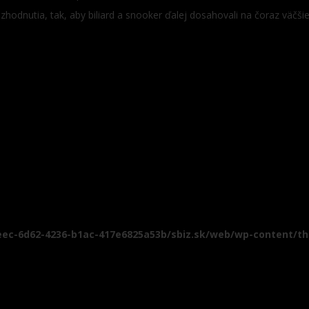
zhodnutia, tak, aby biliard a snooker ďalej dosahovali na čoraz väčši
eec-6d62-4236-b1ac-417e6825a53b/sbiz.sk/web/wp-content/t