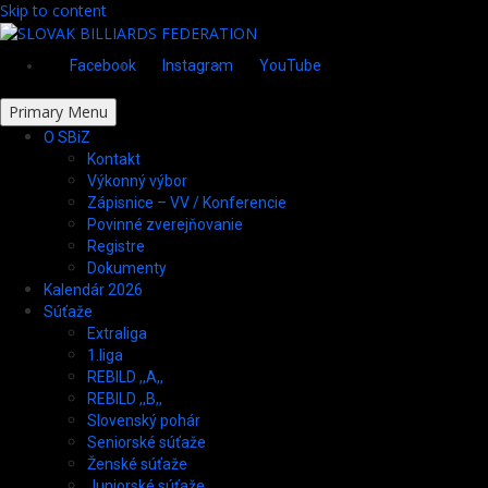
Skip to content
Facebook
Instagram
YouTube
Primary Menu
O SBiZ
Kontakt
Výkonný výbor
Zápisnice – VV / Konferencie
Povinné zverejňovanie
Registre
Dokumenty
Kalendár 2026
Súťaže
Extraliga
1.liga
REBILD ,,A,,
REBILD ,,B,,
Slovenský pohár
Seniorské súťaže
Ženské súťaže
Juniorské súťaže