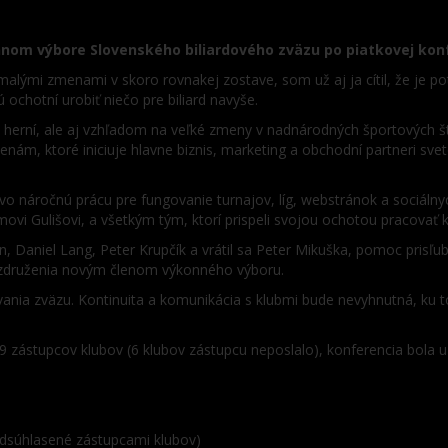
nom výbore Slovenského biliardového zväzu po piatkovej konf
alými zmenami v skoro rovnakej zostave, som už aj ja cítil, že je po
 ochotní urobiť niečo pre biliard navyše.
 herní, ale aj vzhľadom na veľké zmeny v nadnárodných športových 
ám, ktoré iniciuje hlavne biznis, marketing a obchodní partneri sve
náročnú prácu pre fungovanie turnajov, líg, webstránok a sociálnych
amovi Gulišovi, a všetkým tým, ktorí prispeli svojou ochotou pracovať 
, Daniel Lang, Peter Krupčík a vrátil sa Peter Mikuška, pomoc prisľu
 združenia novým členom výkonného výboru.
vania zväzu. Kontinuita a komunikácia s klubmi bude nevyhnutná, ku
 zástupcov klubov (6 klubov zástupcu neposlalo), konferencia bola u
odsúhlasené zástupcami klubov)