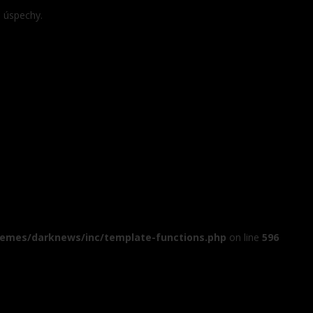
e úspechy.
hemes/darknews/inc/template-functions.php
on line
596