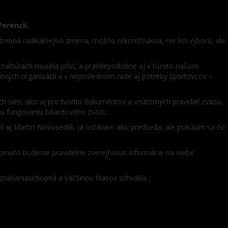
erencii.
trebná radikálnejšia zmena, možno rekonštrukcia, nie len výboru, ale
štruktúrach musela prísť, a pravdepodobne aj v tomto našom
tových organizácií a v neposlednom rade aj potreby športovcov –
 sietí, ako aj pre tvorbu dokumentov a vnútorných pravidiel zväzu,
ku fungovaniu biliardového zväzu.
bil aj Martin Novosedlík. Ja ostávam ako predseda, ale pokúsim sa čo
 tomuto budeme pravidelne zverejňovať informácie na webe
znášaniaschopná a väčšinou hlasov schválila :