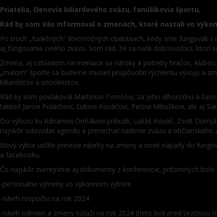
Priatelia, členovia biliardového zväzu, fanúšikovia športu,
Rád by som Vás informoval o zmenách, ktoré nastali vo výkon
Po troch „funkčných“ štvorročných obdobiach, kedy sme fungovali s m
aj fungovania celého zväzu. Som rád, že sa našli dobrovoľníci, ktorí sú
Zmena, aj vzhľadom na meniace sa nároky a potreby hráčov, klubov,
„malom“ športe sa budeme musieť prispôsobiť rýchlemu vývoju a zmen
biliardistov a snookristov.
Rád by som poďakoval Martinovi Tomšovi, za jeho dlhoročnú a časovo 
taktiež Jarovi Poláchovi, Ľubovi Kováčovi, Peťovi Mikuškovi, ale aj S
Do výboru ku Adriánovi Oriňákovi pribudli, Lukáš Kováč, Zsolt Domján
najskôr odovzdať agendu a prenechať riadenie zväzu a občianskeho
Nový výbor určite prinesie návrhy na zmeny a nové nápady do fungo
a facebooku.
Čo najskôr zverejníme aj dokumenty z konferencie, prítomných bolo 9
-personálne výmeny vo výkonnom výbore
-návrh rozpočtu na rok 2024
-návrh odmien a zmeny súťaží na rok 2024 (tieto boli pred sezónou 