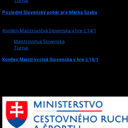
Turnaj
Posledný Slovenský pohár pre Márka Szaba
24. júla 2026
Konllen Majstrovstvá Slovenska v hre č.14/1
Majstrovstvá Slovenska
Turnaj
Konllen Majstrovstvá Slovenska v hre č.14/1
15. júna 2026