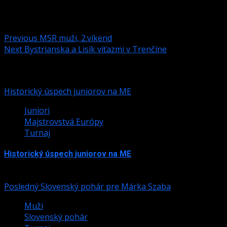
Post navigation
Previous
MSR muži, 2.víkend
Next
Bystrianska a Lisík víťazmi v Trenčíne
Podobné články
Historický úspech juniorov na ME
Juniori
Majstrovstvá Európy
Turnaj
Historický úspech juniorov na ME
24. júla 2026
Posledný Slovenský pohár pre Márka Szaba
Muži
Slovenský pohár