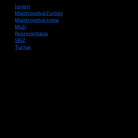
Juniori
Majstrovstvá Európy
Majstrovstvá sveta
Muži
Reprezentácia
SBiZ
Turnaj
Nominačné kritéria na rok 2025
Warning
: Attempt to read property "post_excerpt" on
null in
/data/1/3/13160eec-6d62-4236-b1ac-
417e6825a53b/sbiz.sk/web/wp-
content/themes/darknews/single.php
on line
43
Vážení hráči, rádi by sme Vám v nasledujúcom texte
predstavili nominačné kritéria schválené VV SBiZ pre
nasledujúce obdobie aj s nastavením nových
nominačných rebríčkov pre juniorskú a seniorskú