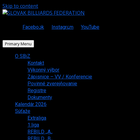
Skip to content
Facebook
Instagram
YouTube
Primary Menu
O SBiZ
Kontakt
Výkonný výbor
Zápisnice – VV / Konferencie
Povinné zverejňovanie
Registre
Dokumenty
Kalendár 2026
Súťaže
Extraliga
1.liga
REBILD ,,A,,
REBILD ,,B,,