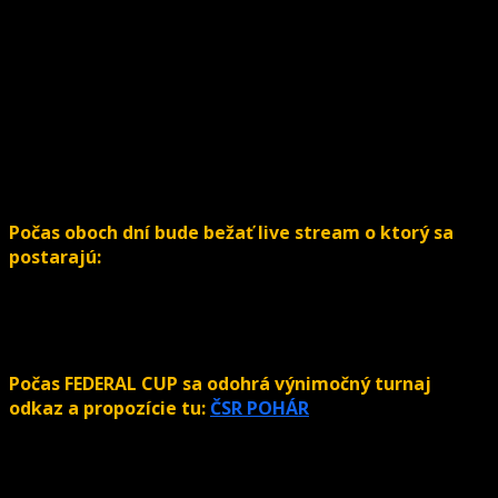
Rozhodca: Matej Chrenko
Rozhodca: Rastislav Piterka
Časomiera:
Julián Mrázik
Počas oboch dní bude bežať live stream o ktorý sa
postarajú:
Martina Konáriková, Veronika Hubrtová
Martin Tomša, Milan Ugrin
Počas FEDERAL CUP sa odohrá výnimočný turnaj
odkaz a propozície tu:
ČSR POHÁR
Pravidlá: