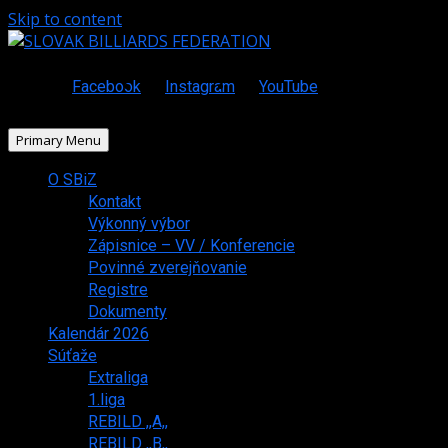
Skip to content
Facebook
Instagram
YouTube
Primary Menu
O SBiZ
Kontakt
Výkonný výbor
Zápisnice – VV / Konferencie
Povinné zverejňovanie
Registre
Dokumenty
Kalendár 2026
Súťaže
Extraliga
1.liga
REBILD ,,A,,
REBILD ,,B,,