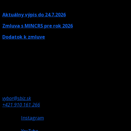
Aktuálny výpis do 24.7.2026
Zmluva s MINCRS pre rok 2026
Dodatok k zmluve
Kontaktné údaje
Ak potrebujete informácie, neváhajte nás kontaktovať.
Olympijské námestie 1,
832 80 Bratislava
vybor@sbiz.sk
+421 910 161 266
Instagram