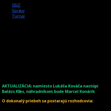
SBiZ
Správy
Turnaj
XII.FEDERAL CUP – 6. – 7. APRÍLA –
AKTUALIZÁCIA ZOSTAVY
Rok ubehol ako voda a nás čaká opäť prestížne
podujatie FEDERAL CUP. Zapíšeme tak dvanáste
pokračovanie. Celkový výsledok je 7:4 priaznivý pre
Českú republiku. My sa pokúsime zvrátiť nepriaznivé
skóre v príjemnej herni PoolStar Topoľčany
.
AKTUALIZÁCIA: namiesto Lukáša Kováča nastúpi
Balázs Kӧles, náhradníkom bude Marcel Konárik
O dokonalý priebeh sa postarajú rozhodcovia:
Hlavný rozhodca: Marcel Konárik