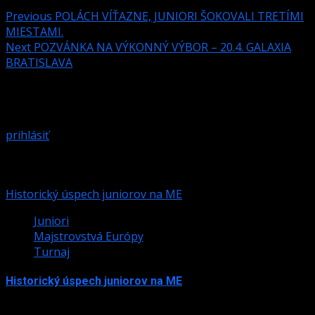
Previous
POLÁCH VÍŤAZNE, JUNIORI ŠOKOVALI TRETÍMI
MIESTAMI.
Next
POZVÁNKA NA VÝKONNÝ VÝBOR – 20.4. GALAXIA
BRATISLAVA
Pridaj komentár
Prepáčte, ale pred zanechaním komentára sa musíte
prihlásiť
.
Podobné články
Historický úspech juniorov na ME
Juniori
Majstrovstvá Európy
Turnaj
Historický úspech juniorov na ME
24. júla 2026