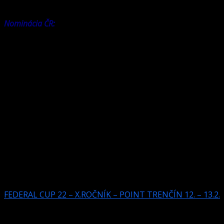
(kapitán: Samuel Koniar)
Nominácia ČR:
,
Roman Hybler, DELTA BILIARD BRNO
Petr Urban, MPC PARDUBICE
David Žalman, MPC PARDUBICE
Ladislav Hajšman, BIO SYSTEM PLZEŇ
Jan Meisner, SK HARLEQUIN PRAHA
náhradník Calvin Washburn, ŘÍPSKA PRAHA
(kapitán: Robin Vladyka)
Herňa: POINT Trenčín, Jilemnického ulica 25
FEDERAL CUP 22 – X.ROČNÍK – POINT TRENČÍN 12. – 13.2.