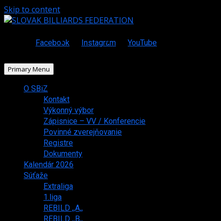
Skip to content
Facebook
Instagram
YouTube
Primary Menu
O SBiZ
Kontakt
Výkonný výbor
Zápisnice – VV / Konferencie
Povinné zverejňovanie
Registre
Dokumenty
Kalendár 2026
Súťaže
Extraliga
1.liga
REBILD ,,A,,
REBILD ,,B,,