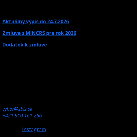
Aktuálny výpis do 24.7.2026
Zmluva s MINCRS pre rok 2026
Dodatok k zmluve
Kontaktné údaje
Ak potrebujete informácie, neváhajte nás kontaktovať.
Olympijské námestie 1,
832 80 Bratislava
vybor@sbiz.sk
+421 910 161 266
Instagram