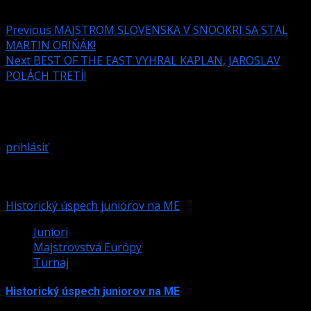
Previous
MAJSTROM SLOVENSKA V SNOOKRI SA STAL
MARTIN ORIŇÁK!
Next
BEST OF THE EAST VYHRAL KAPLAN, JAROSLAV
POLÁCH TRETÍ!
Pridaj komentár
Prepáčte, ale pred zanechaním komentára sa musíte
prihlásiť
.
Podobné články
Historický úspech juniorov na ME
Juniori
Majstrovstvá Európy
Turnaj
Historický úspech juniorov na ME