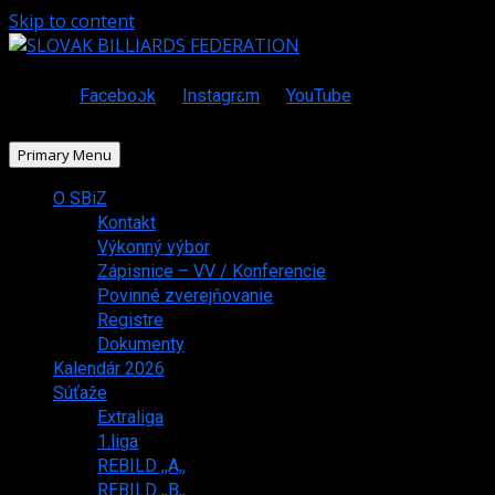
Skip to content
Facebook
Instagram
YouTube
Primary Menu
O SBiZ
Kontakt
Výkonný výbor
Zápisnice – VV / Konferencie
Povinné zverejňovanie
Registre
Dokumenty
Kalendár 2026
Súťaže
Extraliga
1.liga
REBILD ,,A,,
REBILD ,,B,,