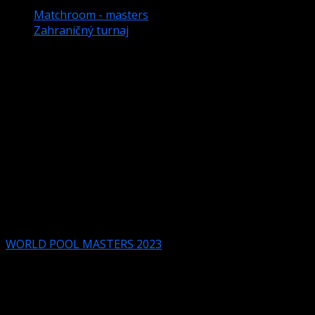
Matchroom - masters
Zahraničný turnaj
WORLD POOL MASTERS 10. – 13.
MÁJA – ESSEX (UK).
To najlepšie z biliardu sa stretne v polovici mája v súboji
o titul v kategórii „MASTERS“. Tentokrát sa bude hrať v
Anglickom meste Essex, Brentwood centre. Máme sa teda
načo tešiť aj v priamych prenosoch na NOVA SPORT.
Nižšie odkaz na oficiálne stránky MATCHROOM a
grafické rozlosovanie prvého kola.
WORLD POOL MASTERS 2023
Post navigation