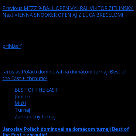
Previous
MEZZ 9-BALL OPEN VYHRAL VIKTOR ZIELINSKY.
Next
VIENNA SNOOKER OPEN AJ Z LUCA BRECELOM!
Pridaj komentár
Prepáčte, ale pred zanechaním komentára sa musíte
prihlásiť
.
Podobné články
Jaroslav Polách dominoval na domácom turnaji Best of
the East + zhrnutie!
BEST OF THE EAST
Juniori
Muži
Turnaj
Zahraničný turnaj
Jaroslav Polách dominoval na domácom turnaji Best of
the East + zhrnutie!