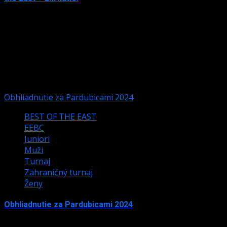
15. júna 2026
Warning
: Trying to access array offset on false in
/data/1/3/13160eec-6d62-4236-b1ac-
417e6825a53b/sbiz.sk/web/wp-
content/themes/darknews/inc/template-
functions.php
on line
596
Obhliadnutie za Pardubicami 2024
BEST OF THE EAST
EEBC
Juniori
Muži
Turnaj
Zahraničný turnaj
Ženy
Obhliadnutie za Pardubicami 2024
28. júla 2024