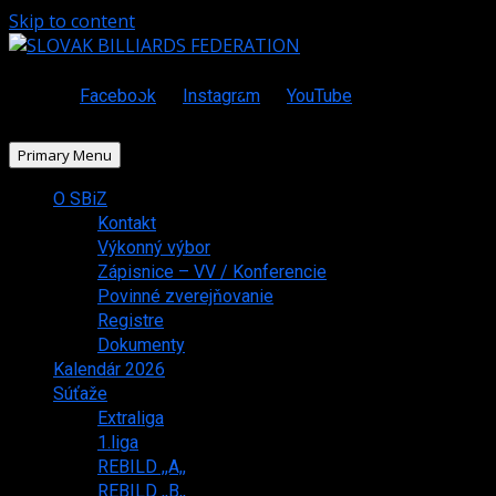
Skip to content
Facebook
Instagram
YouTube
Primary Menu
O SBiZ
Kontakt
Výkonný výbor
Zápisnice – VV / Konferencie
Povinné zverejňovanie
Registre
Dokumenty
Kalendár 2026
Súťaže
Extraliga
1.liga
REBILD ,,A,,
REBILD ,,B,,