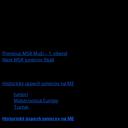
rakúska to nestačilo. Skúsenosti, ktoré nazbierali však
isto využijú v nasledujúcich turnajoch.
Matúš Petrák, Kevin Kutálek ŠK OKO Senica
Post navigation
Previous
MSR Muži – 1. víkend
Next
MSR juniorov 9ball
Podobné články
Historický úspech juniorov na ME
Juniori
Majstrovstvá Európy
Turnaj
Historický úspech juniorov na ME