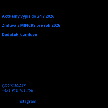
Aktuálny výpis do 24.7.2026
Zmluva s MINCRS pre rok 2026
Dodatok k zmluve
Kontaktné údaje
Ak potrebujete informácie, neváhajte nás kontaktovať.
Olympijské námestie 1,
832 80 Bratislava
vybor@sbiz.sk
+421 910 161 266
Instagram