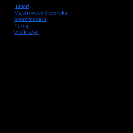
Juniori
Majstrovstvá Slovenska
Reprezentácia
Turnaj
VOZIČKÁRI
Víkendový sumár
Warning
: Attempt to read property "post_excerpt" on
null in
/data/1/3/13160eec-6d62-4236-b1ac-
417e6825a53b/sbiz.sk/web/wp-
content/themes/darknews/single.php
on line
43
Počas posledného víkendu (5.-6.10.) sa odohralo viacero
turnajov nie len na Slovensku ale aj v zahraničí s našou
účasťou.
Majstrovstvá Slovenska mužov – straight pool
Séria mužských majstrovstiev Slovenska začala