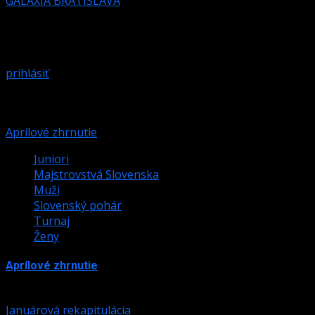
GALAXIA BRATISLAVA
Pridaj komentár
Prepáčte, ale pred zanechaním komentára sa musíte
prihlásiť
.
Podobné články
Aprílové zhrnutie
Juniori
Majstrovstvá Slovenska
Muži
Slovenský pohár
Turnaj
Ženy
Aprílové zhrnutie
28. apríla 2026
Januárová rekapitulácia