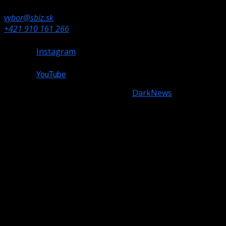
832 80 Bratislava
vybor@sbiz.sk
+421 910 161 266
Instagram
YouTube
Copyright © All rights reserved.
|
DarkNews
by AF
themes.