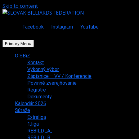
Skip to content
Facebook
Instagram
YouTube
Primary Menu
O SBiZ
Kontakt
Výkonný výbor
Zápisnice – VV / Konferencie
Povinné zverejňovanie
Registre
Dokumenty
Kalendár 2026
Súťaže
Extraliga
1.liga
REBILD ,,A,,
REBILD ,,B,,