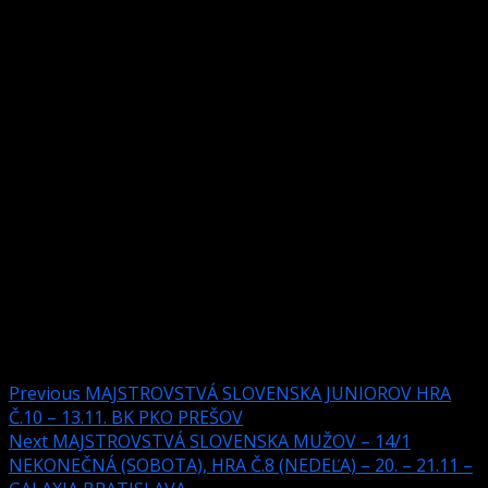
Juniori hrali veľmi pekne a naozaj rýchlo, čo nám dáva
nádej do budúcnosti.
Michal Frank a Márk Szabó
Jakub Pavlíček a Martin Oriňák
Na záver ďakujeme hráčkam a hráčom za disciplínu,
empatiu a samozrejme dobrú náladu. Ďakujeme
biliardovej herni POINT za vynikajúcu obsluhu, skvelý
profesionálny i ľudský prístup.
Post navigation
Previous
MAJSTROVSTVÁ SLOVENSKA JUNIOROV HRA
Č.10 – 13.11. BK PKO PREŠOV
Next
MAJSTROVSTVÁ SLOVENSKA MUŽOV – 14/1
NEKONEČNÁ (SOBOTA), HRA Č.8 (NEDEĽA) – 20. – 21.11 –