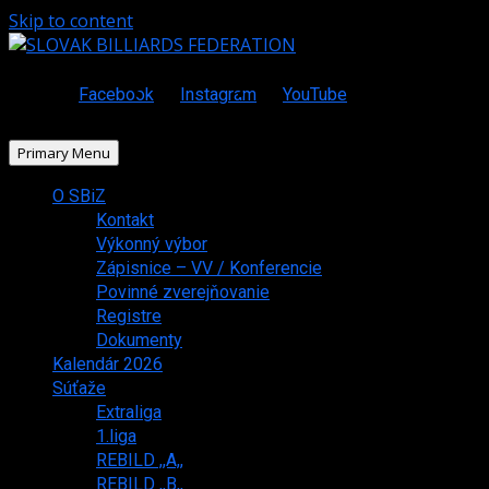
Skip to content
Facebook
Instagram
YouTube
Primary Menu
O SBiZ
Kontakt
Výkonný výbor
Zápisnice – VV / Konferencie
Povinné zverejňovanie
Registre
Dokumenty
Kalendár 2026
Súťaže
Extraliga
1.liga
REBILD ,,A,,
REBILD ,,B,,