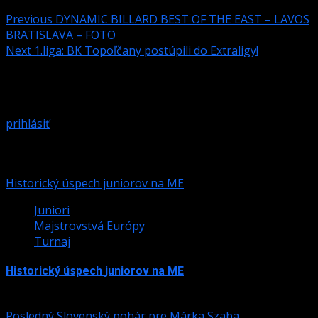
Previous
DYNAMIC BILLARD BEST OF THE EAST – LAVOS
BRATISLAVA – FOTO
Next
1.liga: BK Topoľčany postúpili do Extraligy!
Pridaj komentár
Prepáčte, ale pred zanechaním komentára sa musíte
prihlásiť
.
Podobné články
Historický úspech juniorov na ME
Juniori
Majstrovstvá Európy
Turnaj
Historický úspech juniorov na ME
24. júla 2026
Posledný Slovenský pohár pre Márka Szaba