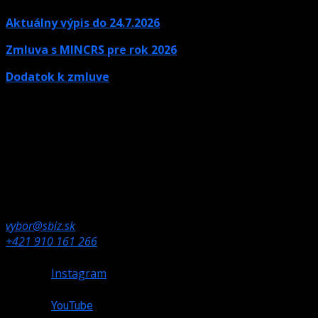
Aktuálny výpis do 24.7.2026
Zmluva s MINCRS pre rok 2026
Dodatok k zmluve
Kontaktné údaje
Ak potrebujete informácie, neváhajte nás kontaktovať.
Olympijské námestie 1,
832 80 Bratislava
vybor@sbiz.sk
+421 910 161 266
Instagram
YouTube