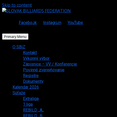
Skip to content
Facebook
Instagram
YouTube
Primary Menu
O SBiZ
Kontakt
Výkonný výbor
Zápisnice – VV / Konferencie
Povinné zverejňovanie
Registre
Dokumenty
Kalendár 2026
Súťaže
Extraliga
1.liga
REBILD ,,A,,
REBILD ,,B,,