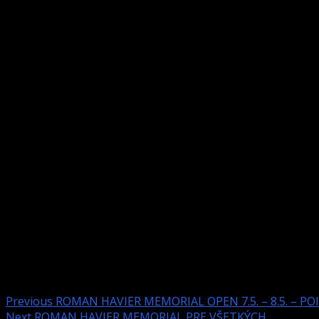
Okrem Petra Bobolu sa v osemfinále domácim nedarilo a ta
Štvrťfinále si zahral aj pre nás nie moc známy Emanuel Huk
Neustále sa zlepšujúci Maciej Trudnowski vyhral 6:0 proti R
nestačil na Honzu Suchánka a Milan Mrva si poradil z pr
V prvom semifinále až prekvapivo ľahko si poradil Milan
11 hra, tešil sa Trudnowski.
Finále ako na hojdačke a skóre sa menilo dosť často, Milan 
predviedol výborný výkon, no na teraz to nestačilo. Milan 
Záverom treba poďakovať všetkým účastníkom, POINT – u Tr
Šidlovej – Konárikovej a všetkým, ktorí si to tento víkend po
Post navigation
Previous
ROMAN HAVIER MEMORIAL OPEN 7.5. – 8.5. – P
Next
ROMAN HAVIER MEMORIAL PRE VŠETKÝCH.