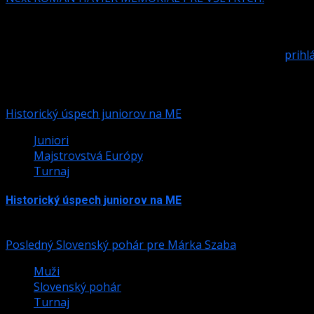
Pridaj komentár
Prepáčte, ale pred zanechaním komentára sa musíte
prihlá
Podobné články
Historický úspech juniorov na ME
Juniori
Majstrovstvá Európy
Turnaj
Historický úspech juniorov na ME
24. júla 2026
Posledný Slovenský pohár pre Márka Szaba
Muži
Slovenský pohár
Turnaj