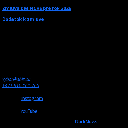
Zmluva s MINCRS pre rok 2026
Dodatok k zmluve
Kontaktné údaje
Ak potrebujete informácie, neváhajte nás kontaktovať.
Olympijské námestie 1,
832 80 Bratislava
vybor@sbiz.sk
+421 910 161 266
Instagram
YouTube
Copyright © All rights reserved.
|
DarkNews
by AF
themes.