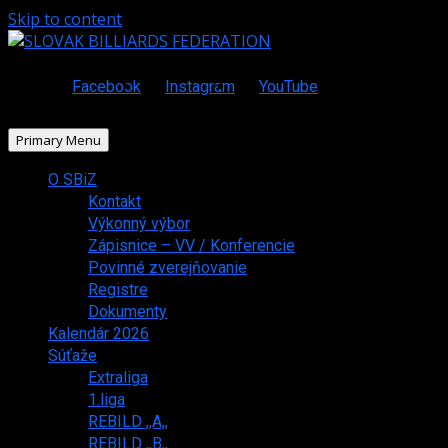
Skip to content
Facebook
Instagram
YouTube
Primary Menu
O SBiZ
Kontakt
Výkonný výbor
Zápisnice – VV / Konferencie
Povinné zverejňovanie
Registre
Dokumenty
Kalendár 2026
Súťaže
Extraliga
1.liga
REBILD ,,A,,
REBILD ,,B,,