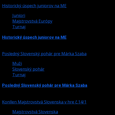
Historický úspech juniorov na ME
Juniori
Majstrovstvá Európy
Turnaj
Historický úspech juniorov na ME
24. júla 2026
Posledný Slovenský pohár pre Márka Szaba
Muži
Slovenský pohár
Turnaj
Posledný Slovenský pohár pre Márka Szaba
24. júla 2026
Konllen Majstrovstvá Slovenska v hre č.14/1
Majstrovstvá Slovenska