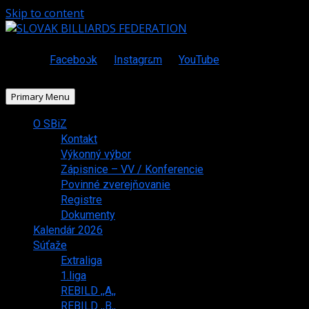
Skip to content
Facebook
Instagram
YouTube
Primary Menu
O SBiZ
Kontakt
Výkonný výbor
Zápisnice – VV / Konferencie
Povinné zverejňovanie
Registre
Dokumenty
Kalendár 2026
Súťaže
Extraliga
1.liga
REBILD ,,A,,
REBILD ,,B,,