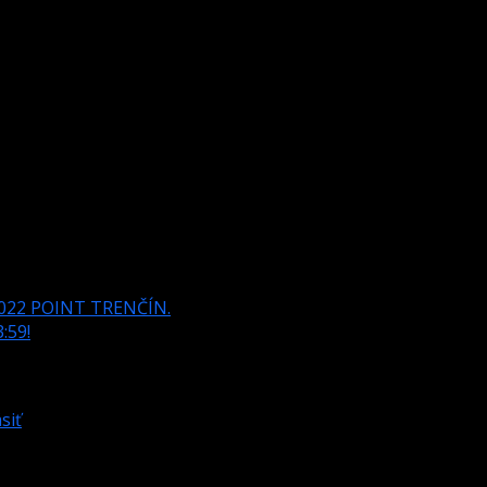
h hráčov
2022 POINT TRENČÍN.
:59!
siť
.