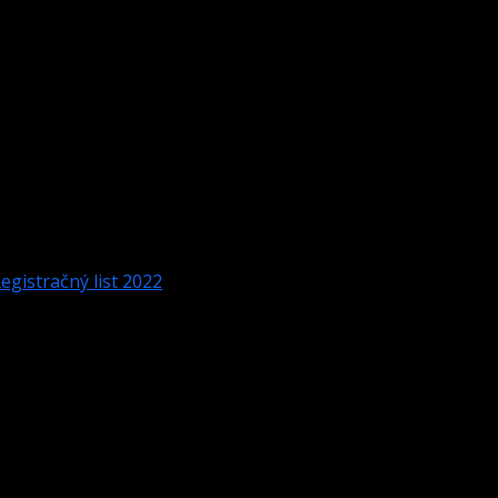
biz.sk/web/wp-content/themes/darknews/single.php
59 hod. Po tomto termíne už nebude možné sa na turnaj
egistračný list 2022
ch pre rok 2022.