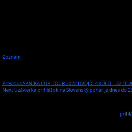
– Prezentácia: 9,30-9,55
– Začiatok: 10,00
– Štartovné: 20€
– Hra: č.9
– Systém: 2KO skrátené od 16, 8 resp. 4 podľa prihlásenýc
– striedavý rozstrel
– Nasadenie: podľa prvého kola SP 2022 8 hráčov.
– Organizácia: SBiZ, podľa pravidiel VV SBiZ pre rok 2022
Zoznam
Post navigation
Previous
SANIKA CUP TOUR 2022 DVOJÍC 4.KOLO – 22.10.
Next
Uzávierka prihlášok na Slovenský pohár je dnes do 23
Pridaj komentár
Prepáčte, ale pred zanechaním komentára sa musíte
prihlá
Podobné články