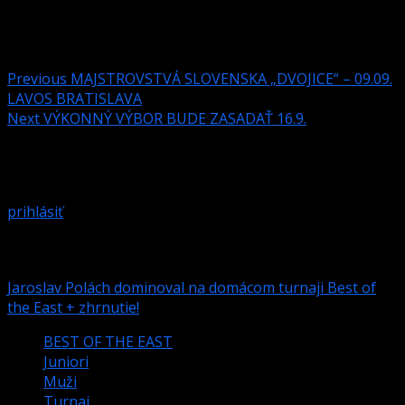
Post navigation
Previous
MAJSTROVSTVÁ SLOVENSKA „DVOJICE“ – 09.09.
LAVOS BRATISLAVA
Next
VÝKONNÝ VÝBOR BUDE ZASADAŤ 16.9.
Pridaj komentár
Prepáčte, ale pred zanechaním komentára sa musíte
prihlásiť
.
Podobné články
Jaroslav Polách dominoval na domácom turnaji Best of
the East + zhrnutie!
BEST OF THE EAST
Juniori
Muži
Turnaj