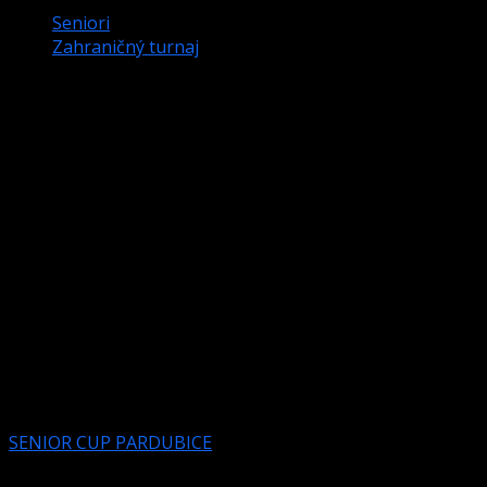
Seniori
Zahraničný turnaj
SENIORSKÉ PARDUBICE PRIVÍTAJÚ AJ
NAŠICH HRÁČOV.
Už tradične sa na prelome augusta a septembra
schádzajú seniori v Pardubiciach, v miestnom veľmi
príjemnom klube MAPLE. Samozrejme aj tento rok sa
zúčastnia aj naši hráči. K nim pribudne početná skupina
Českých hráčov, svoje zastúpenie bude mať aj Poľská
republika.
Budeme našim hráčom držať palce, keďže je prihlásených
48 súťažiacich.
SENIOR CUP PARDUBICE