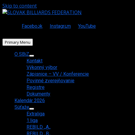
Skip to content
Facebook
Instagram
YouTube
Primary Menu
O SBiZ
Kontakt
Výkonný výbor
Zápisnice – VV / Konferencie
Povinné zverejňovanie
Registre
Dokumenty
Kalendár 2026
Súťaže
Extraliga
1.liga
REBILD ,,A,,
REBILD ,,B,,