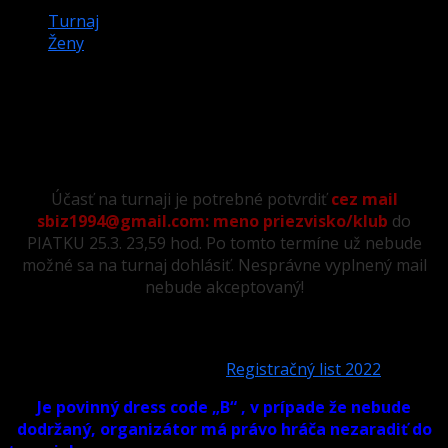
Turnaj
Ženy
MAJSTROVSTVÁ SLOVENSKA – ŽENY,
HRA Č.8 – 26.3. – POINT TRENČÍN
Účasť na turnaji je potrebné potvrdiť
cez mail
sbiz1994@gmail.com: meno priezvisko/klub
do
PIATKU 25.3. 23,59 hod. Po tomto termíne už nebude
možné sa na turnaj dohlásiť. Nesprávne vyplnený mail
nebude akceptovaný!
Hrať môžu iba registrované hráčky pre rok 2022, treba
vyplniť registračný list a uhradiť poplatok 10€, všetky
informácie sú v ňom:
Registračný list 2022
Je povinný dress code „B“ , v prípade že nebude
dodržaný, organizátor má právo hráča nezaradiť do