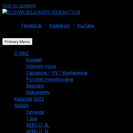
Skip to content
Facebook
Instagram
YouTube
Primary Menu
O SBiZ
Kontakt
Výkonný výbor
Zápisnice – VV / Konferencie
Povinné zverejňovanie
Registre
Dokumenty
Kalendár 2026
Súťaže
Extraliga
1.liga
REBILD ,,A,,
REBILD ,,B,,