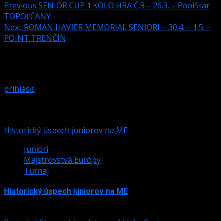
Previous
SENIOR CUP 1.KOLO HRA Č.9 – 26.3. – PoolStar
TOPOĽČANY
Next
ROMAN HAVIER MEMORIAL SENIORI – 30.4. – 1.5. –
POINT TRENČÍN
Pridaj komentár
Prepáčte, ale pred zanechaním komentára sa musíte
prihlásiť
.
Podobné články
Historický úspech juniorov na ME
Juniori
Majstrovstvá Európy
Turnaj
Historický úspech juniorov na ME
24. júla 2026