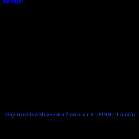
turnaja!
Organizátorom turnaja je poverený člen Vv SBiZ
a organizácia podlieha všetkým ustanoveniam a
predpisom schválených pre rok 2022.
Herňa:
POINT Trenčín
Dátum: 26.03.2022 /sobota/ Prezentácia: 10,30-10,55
Začiatok: 11,00
Štartovné: 10€ (ženy)
Hra: č.8 Systém:
2KO skrátené od 16, 8 resp. 4 podľa prihlásených hráčov
striedavý rozstrel Nasadenie: podľa posledného poradia
aktuálneho rebríčka žien (2021) – max. 8 hráčov, ženy bez
nasadenia Organizácia: POINT Trenčín, podľa pravidiel
VV SBiZ pre rok 2022
Zoznam:
Majstrovstvá Slovenska Žien hra č.8 – POINT Trenčín
Post navigation