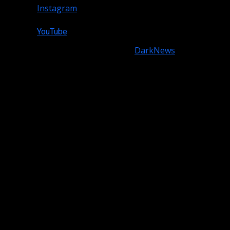
Instagram
YouTube
Copyright © All rights reserved.
|
DarkNews
by AF
themes.