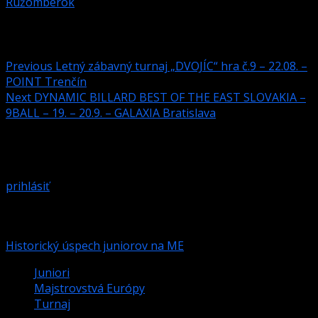
Ružomberok
Post navigation
Previous
Letný zábavný turnaj „DVOJÍC“ hra č.9 – 22.08. –
POINT Trenčín
Next
DYNAMIC BILLARD BEST OF THE EAST SLOVAKIA –
9BALL – 19. – 20.9. – GALAXIA Bratislava
Pridaj komentár
Prepáčte, ale pred zanechaním komentára sa musíte
prihlásiť
.
Podobné články
Historický úspech juniorov na ME
Juniori
Majstrovstvá Európy
Turnaj