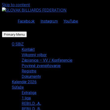
Skip to content
Facebook
Instagram
YouTube
Primary Menu
O SBiZ
Kontakt
Výkonný výbor
Zápisnice – VV / Konferencie
Povinné zverejňovanie
Registre
Dokumenty
Kalendár 2026
Súťaže
Extraliga
1.liga
REBILD ,,A,,
REBILD ,,B,,