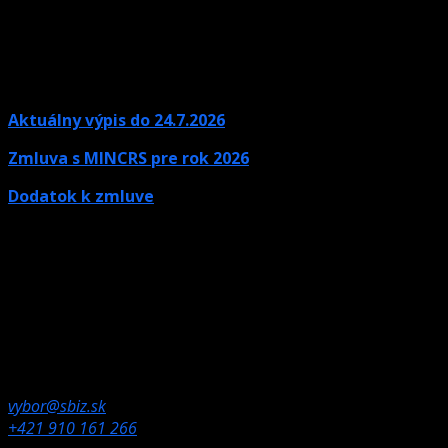
Aktuálny výpis do 24.7.2026
Zmluva s MINCRS pre rok 2026
Dodatok k zmluve
Kontaktné údaje
Ak potrebujete informácie, neváhajte nás kontaktovať.
Olympijské námestie 1,
832 80 Bratislava
vybor@sbiz.sk
+421 910 161 266