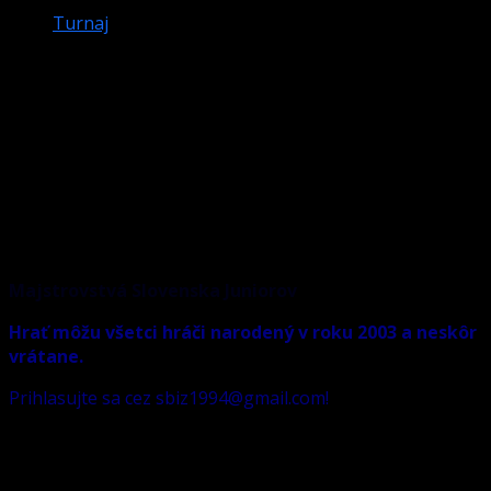
Turnaj
Majstrovstvá Slovenska Juniorov hra
č.8 05.09. – ARENA Ružomberok
Warning
: Attempt to read property "post_excerpt" on
null in
/data/1/3/13160eec-6d62-4236-b1ac-
417e6825a53b/sbiz.sk/web/wp-
content/themes/darknews/single.php
on line
43
Majstrovstvá Slovenska Juniorov
.
Hrať môžu všetci hráči narodený v roku 2003 a neskôr
vrátane.
Prihlasujte sa cez sbiz1994@gmail.com!
Poprosíme všetkých účastníkov, aby sa prihlásili do
štvrtka 23,59 hod – teda do 3.9. Ďakujeme za pochopenie
a tešíme sa na Vašu účasť. Po tomto termíne sa už