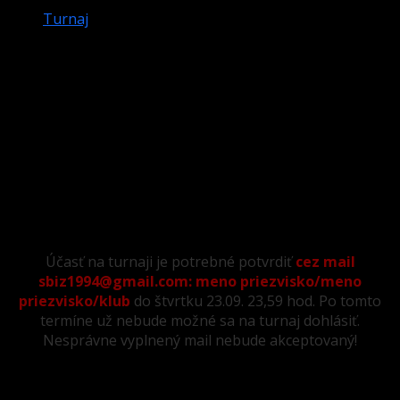
Turnaj
MAJSTROVSTVÁ SLOVENSKA
„DVOJICE“ HRA Č.9 – 25.9. – POINT
TRENČÍN
Warning
: Attempt to read property "post_excerpt" on
null in
/data/1/3/13160eec-6d62-4236-b1ac-
417e6825a53b/sbiz.sk/web/wp-
content/themes/darknews/single.php
on line
43
Účasť na turnaji je potrebné potvrdiť
cez mail
sbiz1994@gmail.com: meno priezvisko/meno
priezvisko/klub
do štvrtku 23.09. 23,59 hod. Po tomto
termíne už nebude možné sa na turnaj dohlásiť.
Nesprávne vyplnený mail nebude akceptovaný!
Hrať môžu iba registrovaný hráči – za roky 2020 a 2021,
ak nie treba vyplniť registračný list, v ňom nájdete všetky