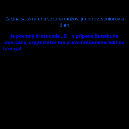
PRIHLASOVACIEHO MAILU!
Odpovede na dôležité otázky nájdete v tomto článku:
Začína sa skrátená sezóna mužov, juniorov, seniorov a
žien
Je povinný dress code „B“ , v prípade že nebude
dodržaný, organizátor má právo hráča nezaradiť do
turnaja!
Organizátorom turnaja je poverený člen Vv SBiZ
a organizácia podlieha všetkým ustanoveniam a
predpisom schválených pre rok 2021.
Herňa:
POINT Trenčín
Dátum: 25.09.2021 /sobota/ Prezentácia: 9,30-9,55
Začiatok: 10,00
Štartovné: dvojica – 30€
Hra: č.9 Systém:
2KO skrátené od 16, 8 resp. 4 podľa prihlásených hráčov
striedavý rozstrel Nasadenie: podľa poradia MSR dvojíc v
roku 2019, avšak max.8 – dvojica pre nasadenie musí byť
identická. Organizácia: Martin Tomša, podľa pravidiel VV