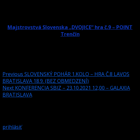
SBiZ pre rok 2021
Zoznam:
Majstrovstvá Slovenska „DVOJICE“ hra č.9 – POINT
Trenčín
Post navigation
Previous
SLOVENSKÝ POHÁR 1.KOLO – HRA Č.8 LAVOS
BRATISLAVA 18.9. (BEZ OBMEDZENÍ)
Next
KONFERENCIA SBIZ – 23.10.2021 12,00 – GALAXIA
BRATISLAVA
Pridaj komentár
Prepáčte, ale pred zanechaním komentára sa musíte
prihlásiť
.
Podobné články