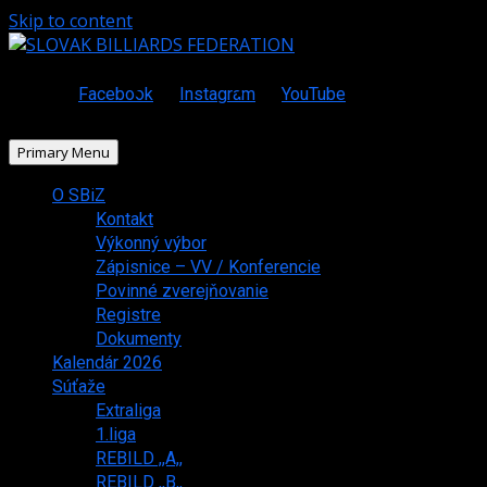
Skip to content
Facebook
Instagram
YouTube
Primary Menu
O SBiZ
Kontakt
Výkonný výbor
Zápisnice – VV / Konferencie
Povinné zverejňovanie
Registre
Dokumenty
Kalendár 2026
Súťaže
Extraliga
1.liga
REBILD ,,A,,
REBILD ,,B,,