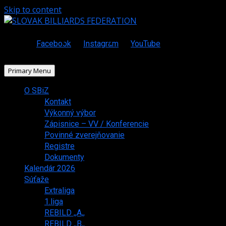
Skip to content
Facebook
Instagram
YouTube
Primary Menu
O SBiZ
Kontakt
Výkonný výbor
Zápisnice – VV / Konferencie
Povinné zverejňovanie
Registre
Dokumenty
Kalendár 2026
Súťaže
Extraliga
1.liga
REBILD ,,A,,
REBILD ,,B,,