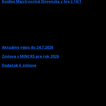
Konllen Majstrovstvá Slovenska v hre č.14/1
15. júna 2026
Aktuálny výpis do 24.7.2026
Zmluva s MINCRS pre rok 2026
Dodatok k zmluve
Kontaktné údaje
Ak potrebujete informácie, neváhajte nás kontaktovať.
Olympijské námestie 1,