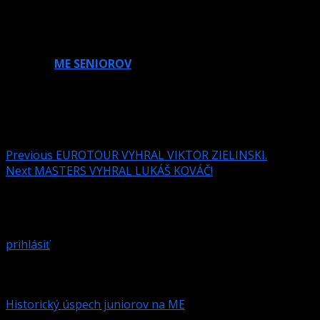
Peter Mikuška
Budeme našim reprezentantom držať palce.
Výsledky:
ME SENIOROV
Post navigation
Previous
EUROTOUR VYHRAL VIKTOR ZIELINSKI.
Next
MASTERS VYHRAL LUKÁŠ KOVÁČ!
Pridaj komentár
Prepáčte, ale pred zanechaním komentára sa musíte
prihlásiť
.
Podobné články
Historický úspech juniorov na ME