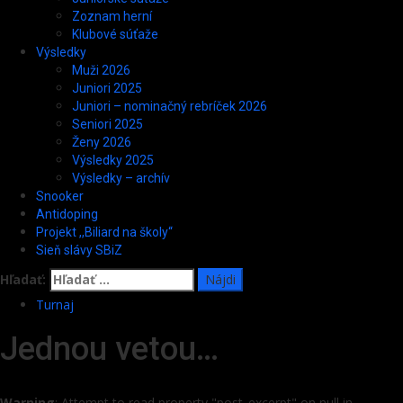
Zoznam herní
Klubové súťaže
Výsledky
Muži 2026
Juniori 2025
Juniori – nominačný rebríček 2026
Seniori 2025
Ženy 2026
Výsledky 2025
Výsledky – archív
Snooker
Antidoping
Projekt ,,Biliard na školy“
Sieň slávy SBiZ
Hľadať:
Turnaj
Jednou vetou…
Warning
: Attempt to read property "post_excerpt" on null in