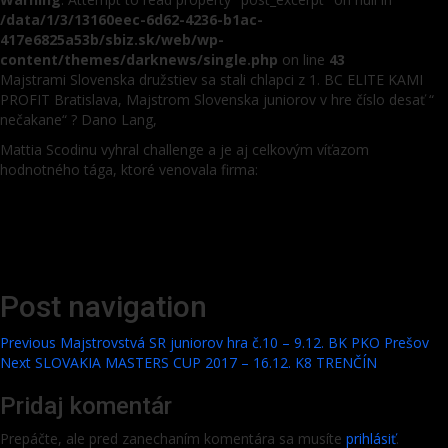
/data/1/3/13160eec-6d62-4236-b1ac-
417e6825a53b/sbiz.sk/web/wp-
content/themes/darknews/single.php
on line
43
Majstrami Slovenska družstiev sa stali chlapci z 1. BC ELITE KAMI
PROFIT Bratislava, Majstrom Slovenska juniorov v hre číslo desať “
nečakane“ ? Dano Lang,
Mattia Scodinu vyhral challenge a je aj celkovým víťazom
hodnotného tága, ktoré venovala firma:
Post navigation
Previous
Majstrovstvá SR juniorov hra č.10 – 9.12. BK PKO Prešov
Next
SLOVAKIA MASTERS CUP 2017 – 16.12. K8 TRENČÍN
Pridaj komentár
Prepáčte, ale pred zanechaním komentára sa musíte
prihlásiť
.