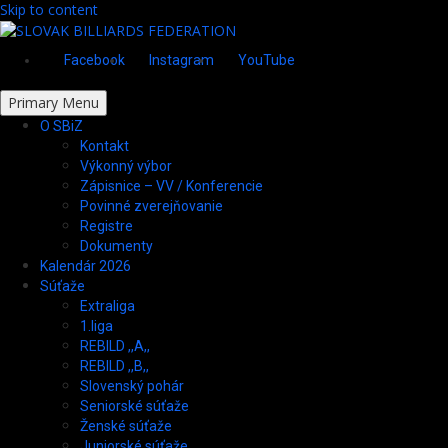
Skip to content
Facebook
Instagram
YouTube
Primary Menu
O SBiZ
Kontakt
Výkonný výbor
Zápisnice – VV / Konferencie
Povinné zverejňovanie
Registre
Dokumenty
Kalendár 2026
Súťaže
Extraliga
1.liga
REBILD ,,A,,
REBILD ,,B,,
Slovenský pohár
Seniorské súťaže
Ženské súťaže
Juniorské súťaže