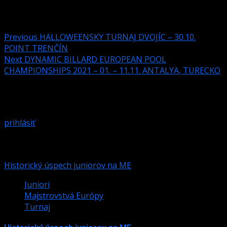
Post navigation
Previous
HALLOWEENSKY TURNAJ DVOJÍC – 30.10.
POINT TRENČÍN
Next
DYNAMIC BILLARD EUROPEAN POOL
CHAMPIONSHIPS 2021 – 01. – 11.11. ANTALYA, TURECKO
Pridaj komentár
Prepáčte, ale pred zanechaním komentára sa musíte
prihlásiť
.
Podobné články
Historický úspech juniorov na ME
Juniori
Majstrovstvá Európy
Turnaj