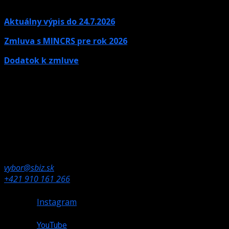
Aktuálny výpis do 24.7.2026
Zmluva s MINCRS pre rok 2026
Dodatok k zmluve
Kontaktné údaje
Ak potrebujete informácie, neváhajte nás kontaktovať.
Olympijské námestie 1,
832 80 Bratislava
vybor@sbiz.sk
+421 910 161 266
Instagram
YouTube