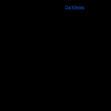
Copyright © All rights reserved.
|
DarkNews
by AF
themes.