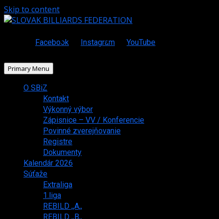
Skip to content
Facebook
Instagram
YouTube
Primary Menu
O SBiZ
Kontakt
Výkonný výbor
Zápisnice – VV / Konferencie
Povinné zverejňovanie
Registre
Dokumenty
Kalendár 2026
Súťaže
Extraliga
1.liga
REBILD ,,A,,
REBILD ,,B,,