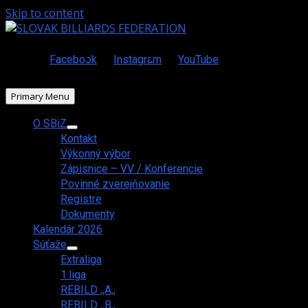
Skip to content
Facebook
Instagram
YouTube
Primary Menu
O SBiZ
Kontakt
Výkonný výbor
Zápisnice – VV / Konferencie
Povinné zverejňovanie
Registre
Dokumenty
Kalendár 2026
Súťaže
Extraliga
1.liga
REBILD ,,A,,
REBILD ,,B,,