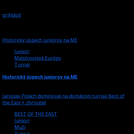
Prepáčte, ale pred zanechaním komentára sa musíte
prihlásiť
.
Podobné články
Historický úspech juniorov na ME
Juniori
Majstrovstvá Európy
Turnaj
Historický úspech juniorov na ME
24. júla 2026
Jaroslav Polách dominoval na domácom turnaji Best of
the East + zhrnutie!
BEST OF THE EAST
Juniori
Muži
Turnaj