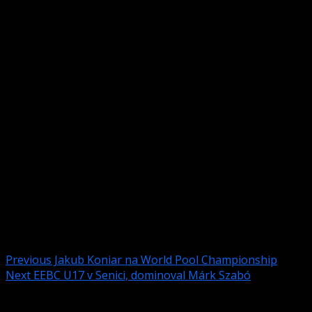
Do biliardového turnaja jednotlivcov, v hre č.9 sa
prihlásilo 20 mladých
športovcov – hráčov biliardu z Poľska, Česka, Srbska a
Slovenska.
Za Slovensko nastúpi aj medailista z minuloročných
Majstrovstiev Európy –
Márk Szabó. Turnaj začína o 10h, po odohratí základnej
časti v skupinách
sa predpokladá finále okolo 18h.
O priebehu a výsledkoch turnaja budú informácie
zverejnené na FCB alebo
webstránke SBIZ a EEBC.
Post navigation
Previous
Jakub Koniar na World Pool Championship
Next
EEBC U17 v Senici, dominoval Márk Szabó
Pridaj komentár