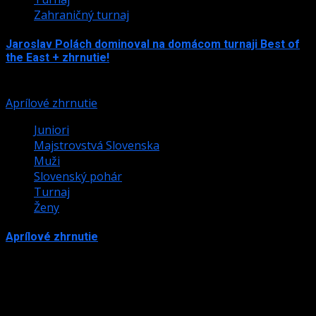
Zahraničný turnaj
Jaroslav Polách dominoval na domácom turnaji Best of
the East + zhrnutie!
15. júna 2026
Aprílové zhrnutie
Juniori
Majstrovstvá Slovenska
Muži
Slovenský pohár
Turnaj
Ženy
Aprílové zhrnutie
28. apríla 2026