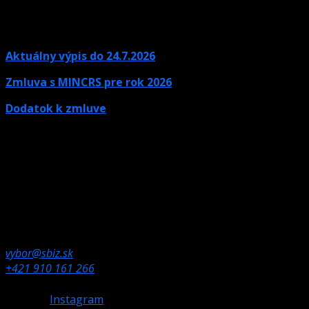
Aktuálny výpis do 24.7.2026
Zmluva s MINCRS pre rok 2026
Dodatok k zmluve
Kontaktné údaje
Ak potrebujete informácie, neváhajte nás kontaktovať.
Olympijské námestie 1,
832 80 Bratislava
vybor@sbiz.sk
+421 910 161 266
Instagram