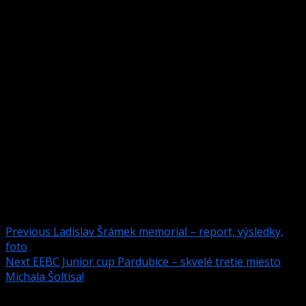
9. EEBC Pardubice – preplatenie nákladov hráčov – 28-
29/10/2017
10. E.Tenk, J.Koniar cestovne 140€ – Best of East
11. Cestovné náhrady Best of East Kielce 80€ – J.Koniar,
V.Štofko, Z.Lisík
12. Vozíčkari 240€ – poháre, odmeny pre turnaj L. Šrámek
Memorial 2017
13. Poháre pre celkové umiestnenia za rok 2017
14. V. Antoška 450€ – vedenie účtovníctva 2017
15. Úhrada 266€ členské KŠZ na rok 2017
16. Cestovné náhrady D. Lang Pardubice OPEN 80€
17. M.Tomša 240€ členské v klube KEIGHT na 4 mesiace
Post navigation
Previous
Ladislav Šrámek memorial – report, výsledky,
foto
Next
EEBC Junior cup Pardubice – skvelé tretie miesto
Michala Šoltisa!
Pridaj komentár