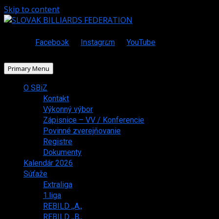
Skip to content
Facebook
Instagram
YouTube
Primary Menu
O SBiZ
Kontakt
Výkonný výbor
Zápisnice – VV / Konferencie
Povinné zverejňovanie
Registre
Dokumenty
Kalendár 2026
Súťaže
Extraliga
1.liga
REBILD ,,A,,
REBILD ,,B,,