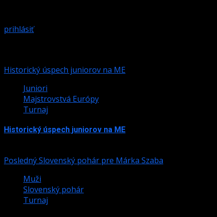
Prepáčte, ale pred zanechaním komentára sa musíte
prihlásiť
.
Podobné články
Historický úspech juniorov na ME
Juniori
Majstrovstvá Európy
Turnaj
Historický úspech juniorov na ME
24. júla 2026
Posledný Slovenský pohár pre Márka Szaba
Muži
Slovenský pohár
Turnaj